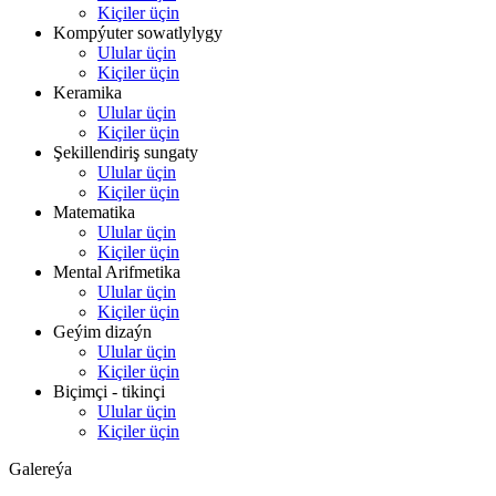
Kiçiler üçin
Kompýuter sowatlylygy
Ulular üçin
Kiçiler üçin
Keramika
Ulular üçin
Kiçiler üçin
Şekillendiriş sungaty
Ulular üçin
Kiçiler üçin
Matematika
Ulular üçin
Kiçiler üçin
Mental Arifmetika
Ulular üçin
Kiçiler üçin
Geýim dizaýn
Ulular üçin
Kiçiler üçin
Biçimçi - tikinçi
Ulular üçin
Kiçiler üçin
Galereýa