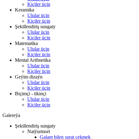
Kiçiler üçin
Keramika
Ulular üçin
Kiçiler üçin
Şekillendiriş sungaty
Ulular üçin
Kiçiler üçin
Matematika
Ulular üçin
Kiçiler üçin
Mental Arifmetika
Ulular üçin
Kiçiler üçin
Geýim dizaýn
Ulular üçin
Kiçiler üçin
Biçimçi - tikinçi
Ulular üçin
Kiçiler üçin
Galereýa
Şekillendiriş sungaty
Natýurmort
Galam bilen surat çekmek