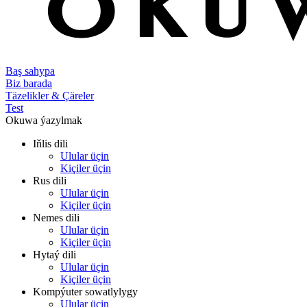
Baş sahypa
Biz barada
Täzelikler & Çäreler
Test
Okuwa ýazylmak
Iňlis dili
Ulular üçin
Kiçiler üçin
Rus dili
Ulular üçin
Kiçiler üçin
Nemes dili
Ulular üçin
Kiçiler üçin
Hytaý dili
Ulular üçin
Kiçiler üçin
Kompýuter sowatlylygy
Ulular üçin