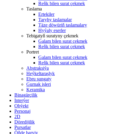
Reňk bilen surat çekmek
Taslama
Ertekiler
Taryhy taslamalar
Täze döwüriň taslamalary
Hyýaly eserler
Tebigatyň suratyny çekmek
Galam bilen surat çekmek
Reňk bilen surat çekmek
Portret
Galam bilen surat çekmek
Reňk bilen surat çekmek
Abstraksiýa
Heýkeltaraşlyk
Ebru sungaty
Gurnak işleri
Keramika
Binagärçilik
Interýer
Obýekt
Personaj
2D
Döredijilik
Pursatlar
Öňde baryjy