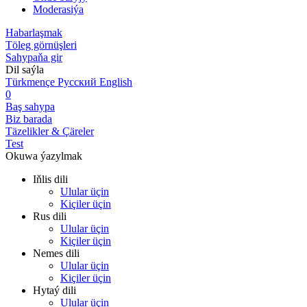
Moderasiýa
Habarlaşmak
Töleg görnüşleri
Sahypaňa gir
Dil saýla
Türkmençe
Русский
English
0
Baş sahypa
Biz barada
Täzelikler & Çäreler
Test
Okuwa ýazylmak
Iňlis dili
Ulular üçin
Kiçiler üçin
Rus dili
Ulular üçin
Kiçiler üçin
Nemes dili
Ulular üçin
Kiçiler üçin
Hytaý dili
Ulular üçin