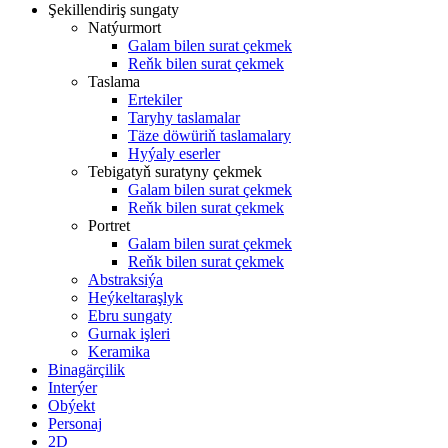
Şekillendiriş sungaty
Natýurmort
Galam bilen surat çekmek
Reňk bilen surat çekmek
Taslama
Ertekiler
Taryhy taslamalar
Täze döwüriň taslamalary
Hyýaly eserler
Tebigatyň suratyny çekmek
Galam bilen surat çekmek
Reňk bilen surat çekmek
Portret
Galam bilen surat çekmek
Reňk bilen surat çekmek
Abstraksiýa
Heýkeltaraşlyk
Ebru sungaty
Gurnak işleri
Keramika
Binagärçilik
Interýer
Obýekt
Personaj
2D