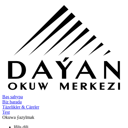
Baş sahypa
Biz barada
Täzelikler & Çäreler
Test
Okuwa ýazylmak
Iňlis dili