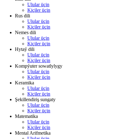
Ulular üçin
Kiçiler üçin
Rus dili
Ulular üçin
Kiçiler üçin
Nemes dili
Ulular üçin
Kiçiler üçin
Hytaý dili
Ulular üçin
Kiçiler üçin
Kompýuter sowatlylygy
Ulular üçin
Kiçiler üçin
Keramika
Ulular üçin
Kiçiler üçin
Şekillendiriş sungaty
Ulular üçin
Kiçiler üçin
Matematika
Ulular üçin
Kiçiler üçin
Mental Arifmetika
Ulular üçin