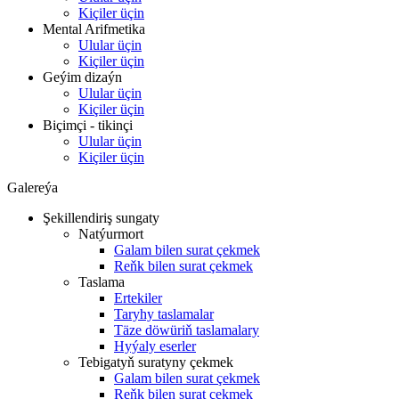
Kiçiler üçin
Mental Arifmetika
Ulular üçin
Kiçiler üçin
Geýim dizaýn
Ulular üçin
Kiçiler üçin
Biçimçi - tikinçi
Ulular üçin
Kiçiler üçin
Galereýa
Şekillendiriş sungaty
Natýurmort
Galam bilen surat çekmek
Reňk bilen surat çekmek
Taslama
Ertekiler
Taryhy taslamalar
Täze döwüriň taslamalary
Hyýaly eserler
Tebigatyň suratyny çekmek
Galam bilen surat çekmek
Reňk bilen surat çekmek