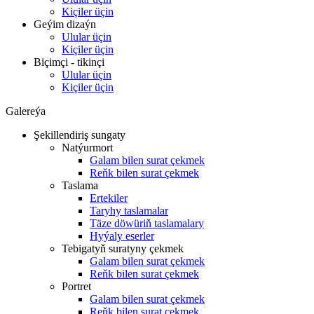
Kiçiler üçin
Geýim dizaýn
Ulular üçin
Kiçiler üçin
Biçimçi - tikinçi
Ulular üçin
Kiçiler üçin
Galereýa
Şekillendiriş sungaty
Natýurmort
Galam bilen surat çekmek
Reňk bilen surat çekmek
Taslama
Ertekiler
Taryhy taslamalar
Täze döwüriň taslamalary
Hyýaly eserler
Tebigatyň suratyny çekmek
Galam bilen surat çekmek
Reňk bilen surat çekmek
Portret
Galam bilen surat çekmek
Reňk bilen surat çekmek