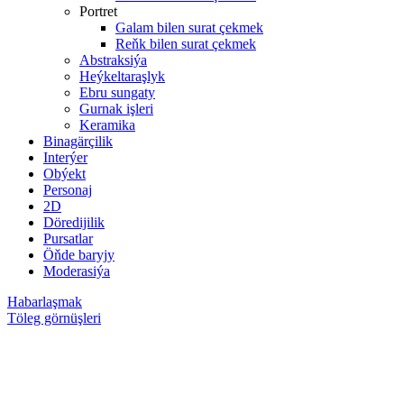
Portret
Galam bilen surat çekmek
Reňk bilen surat çekmek
Abstraksiýa
Heýkeltaraşlyk
Ebru sungaty
Gurnak işleri
Keramika
Binagärçilik
Interýer
Obýekt
Personaj
2D
Döredijilik
Pursatlar
Öňde baryjy
Moderasiýa
Habarlaşmak
Töleg görnüşleri