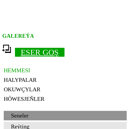
GALEREÝA
ESER GOŞ
HEMMESI
HALYPALAR
OKUWÇYLAR
HÖWESJEŇLER
Seneler
Reýting