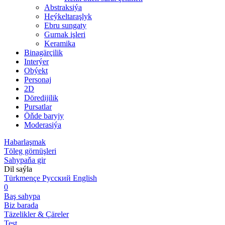
Abstraksiýa
Heýkeltaraşlyk
Ebru sungaty
Gurnak işleri
Keramika
Binagärçilik
Interýer
Obýekt
Personaj
2D
Döredijilik
Pursatlar
Öňde baryjy
Moderasiýa
Habarlaşmak
Töleg görnüşleri
Sahypaňa gir
Dil saýla
Türkmençe
Русский
English
0
Baş sahypa
Biz barada
Täzelikler & Çäreler
Test