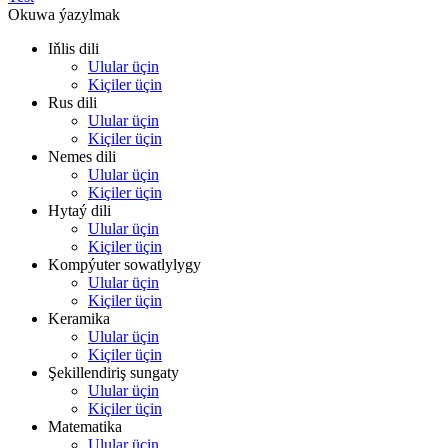
Okuwa ýazylmak
Iňlis dili
Ulular üçin
Kiçiler üçin
Rus dili
Ulular üçin
Kiçiler üçin
Nemes dili
Ulular üçin
Kiçiler üçin
Hytaý dili
Ulular üçin
Kiçiler üçin
Kompýuter sowatlylygy
Ulular üçin
Kiçiler üçin
Keramika
Ulular üçin
Kiçiler üçin
Şekillendiriş sungaty
Ulular üçin
Kiçiler üçin
Matematika
Ulular üçin